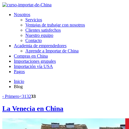
Nosotros
Servicios
Ventajas de trabajar con nosotros
Clientes satisfechos
Nuestro equipo
Contacto
Academia de emprendedores
Aprende a Importar de China
Compras en China
Importaciones grupales
Importación vía USA
Pagos
Inicio
Blog
‹ Primero
<
31
32
33
La Venecia en China